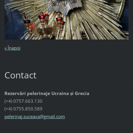
« Înapoi
Contact
Rezervări pelerinaje Ucraina și Grecia
(+4) 0757.663.130
(+4) 0755.850.589
pelerina
j.suceav
a@gmail.
com