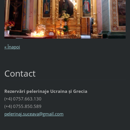
« Înapoi
Contact
Rezervări pelerinaje Ucraina și Grecia
(+4) 0757.663.130
(+4) 0755.850.589
pelerina
j.suceav
a@gmail.
com