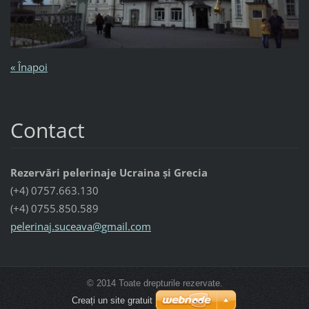
« Înapoi
Contact
Rezervări pelerinaje Ucraina și Grecia
(+4) 0757.663.130
(+4) 0755.850.589
pelerina
j.suceav
a@gmail.
com
© 2014 Toate drepturile rezervate.
Creați un site gratuit