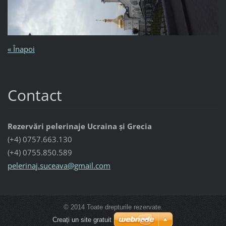
« Înapoi
Contact
Rezervări pelerinaje Ucraina și Grecia
(+4) 0757.663.130
(+4) 0755.850.589
pelerina
j.suceav
a@gmail.
com
© 2014 Toate drepturile rezervate.
Creați un site gratuit